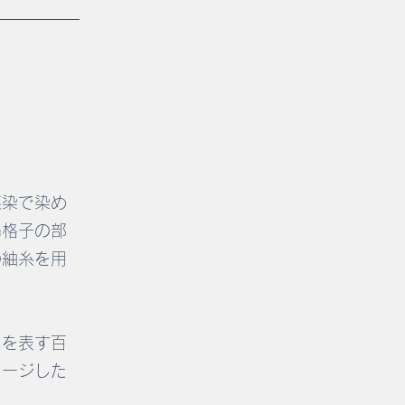
媒染で染め
鳥格子の部
の紬糸を用
さを表す百
メージした